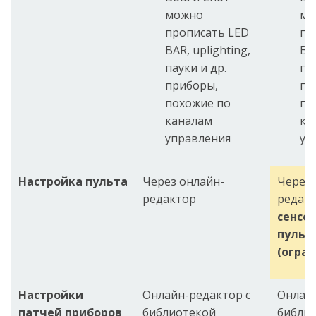
можно
мо
прописать LED
пр
BAR, uplighting,
BAR
пауки и др.
па
приборы,
пр
похожие по
по
каналам
ка
управления
уп
Настройка пульта
Через онлайн-
Через 
редактор
редак
сенсо
пульт
(огра
Настройки
Онлайн-редактор с
Онлайн
патчей приборов
библиотекой
библи