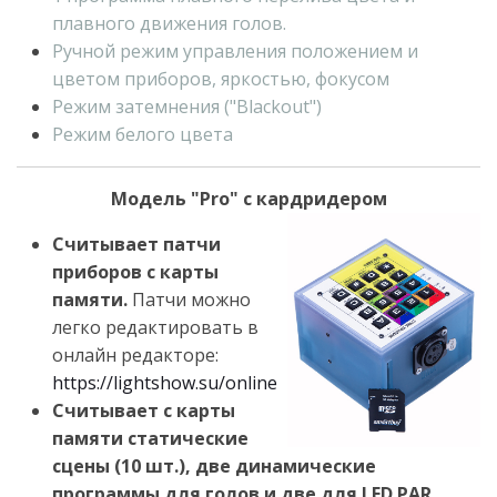
плавного движения голов.
Ручной режим управления положением и
цветом приборов, яркостью, фокусом
Режим затемнения ("Blackout")
Режим белого цвета
Модель "Pro" с кардридером
Считывает патчи
приборов с карты
памяти.
Патчи можно
легко редактировать в
онлайн редакторе:
https://lightshow.su/online
Считывает с карты
памяти статические
сцены (10 шт.), две динамические
программы для голов и две для LED PAR
.