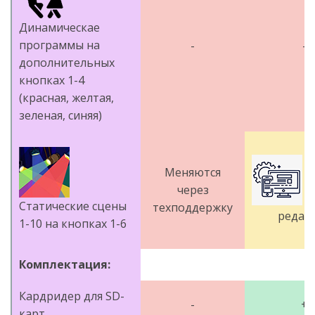
Динамическае
программы на
-
-
дополнительных
кнопках 1-4
(красная, желтая,
зеленая, синяя)
М
Меняются
через
о
Статические сцены
техподдержку
редак
1-10 на кнопках 1-6
Комплектация:
Кардридер для SD-
-
+
карт