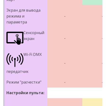
Экран для вывода
режима и
-
-
параметра
Сенсорный
-
-
экран
Wi-Fi DMX
-
-
передатчик
Режим "расчестки"
-
-
Настройки пульта: