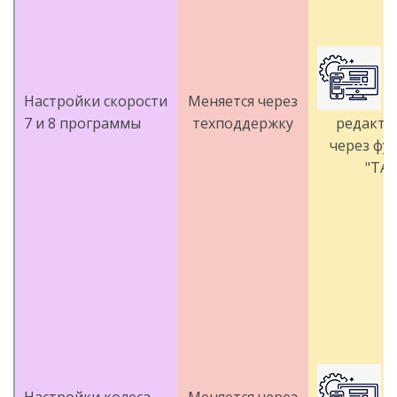
М
Настройки скорости
Меняется через
о
7 и 8 программы
техподдержку
редакто
через фу
"TAP
М