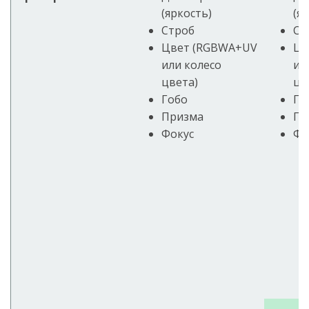
(яркость)
(я
Строб
Ст
Цвет (RGBWA+UV
Цв
или колесо
ил
цвета)
цв
Гобо
Го
Призма
Пр
Фокус
Фо