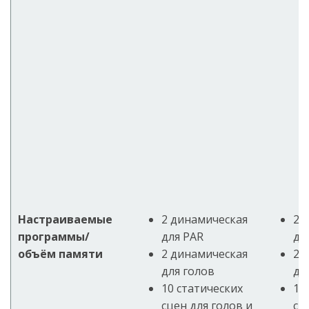
Настраиваемые
2 динамическая
2 
программы/
для PAR
дл
объём памяти
2 динамическая
2 
для голов
дл
10 статических
10
сцен для голов и
сц