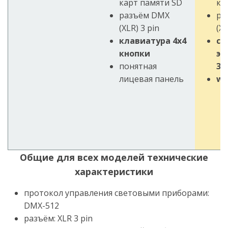
карт памяти SD
ка
разъём DMX
ра
(XLR) 3 pin
(XL
клавиатура 4x4
се
кнопки
эк
понятная
32
лицевая панель
wi
Общие для всех моделей технические
характеристики
протокол управления световыми приборами:
DMX-512
разъём: XLR 3 pin