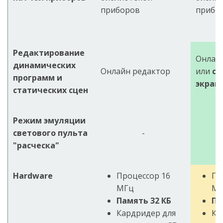
приборов
прибо
Редактирование
Онлай
динамических
Онлайн редактор
или
се
программ и
экран
статических сцен
Режим эмуляции
светового пульта
-
"расческа"
Hardware
Процессор 16
Пр
МГц
М
Память 32 КБ
Па
Кардридер для
Ка