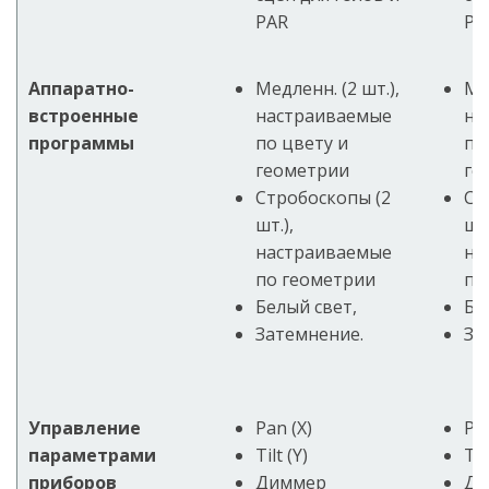
PAR
PA
Аппаратно-
Медленн. (2 шт.),
Ме
встроенные
настраиваемые
на
программы
по цвету и
по
геометрии
ге
Стробоскопы (2
Ст
шт.),
шт.
настраиваемые
на
по геометрии
по
Белый свет,
Бе
Затемнение.
За
Управление
Pan (X)
Pan
параметрами
Tilt (Y)
Til
приборов
Диммер
Ди