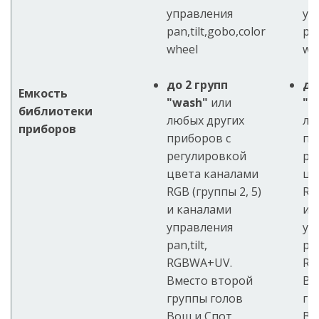
управления
уп
pan,tilt,gobo,color
pan
wheel
wh
до 2 групп
до
Емкость
"wash"
или
"w
библиотеки
любых других
лю
приборов
приборов с
пр
регулировкой
ре
цвета каналами
цв
RGB (группы 2, 5)
RG
и каналами
и 
управления
уп
pan,tilt,
pan
RGBWA+UV.
RG
Вместо второй
Вм
группы голов
гр
Вош и Спот
Во