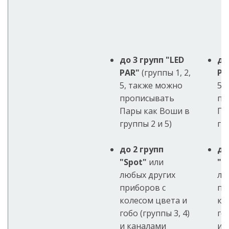
до 3 групп "LED
до
PAR"
(группы 1, 2,
PA
5, также можно
5,
прописывать
пр
Пары как Воши в
Па
группы 2 и 5)
гр
до 2 групп
до
"Spot"
или
"S
любых других
лю
приборов с
пр
колесом цвета и
ко
гобо (группы 3, 4)
гоб
и каналами
и 